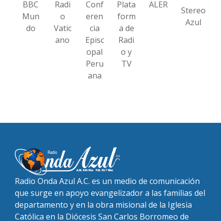
BBC
Radi
Conf
Plata
ALER
Stereo
Mun
o
eren
form
Azul
do
Vatic
cia
a de
ano
Episc
Radi
opal
o y
Peru
TV
ana
Radio Onda Azul A.C. es un medio de comunicación
que surge en apoyo evangelizador a las familias del
departamento y en la obra misional de la Iglesia
Católica en la Diócesis San Carlos Borromeo de