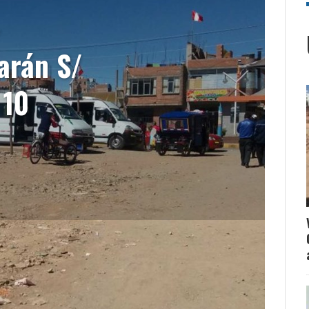
arán S/
 10