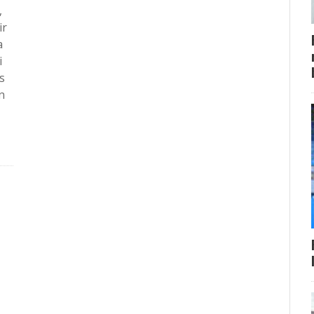
,
ir
a
i
s
n