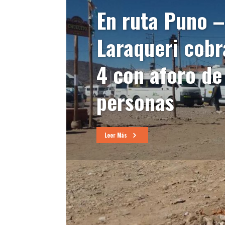
En ruta Puno –
Laraqueri cobr
4 con aforo de
personas
Leer Más