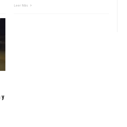
Leer Más
 y