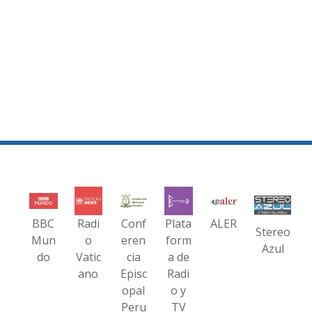
BBC
Radi
Conf
Plata
ALER
Stereo
Mun
o
eren
form
Azul
do
Vatic
cia
a de
ano
Episc
Radi
opal
o y
Peru
TV