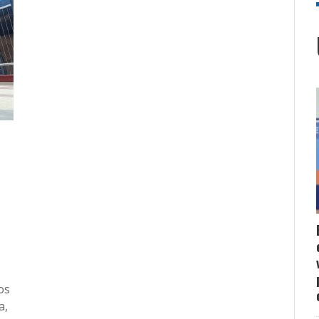
os
a,