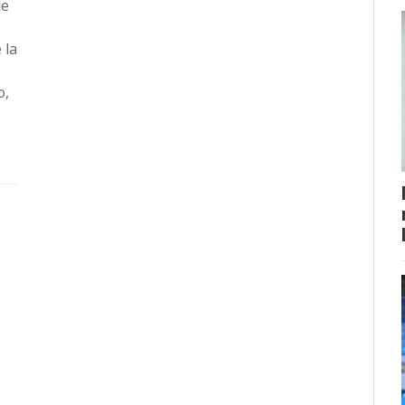
de
 la
o,