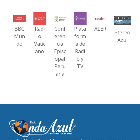
BBC
Radi
Conf
Plata
ALER
Stereo
Mun
o
eren
form
Azul
do
Vatic
cia
a de
ano
Episc
Radi
opal
o y
Peru
TV
ana