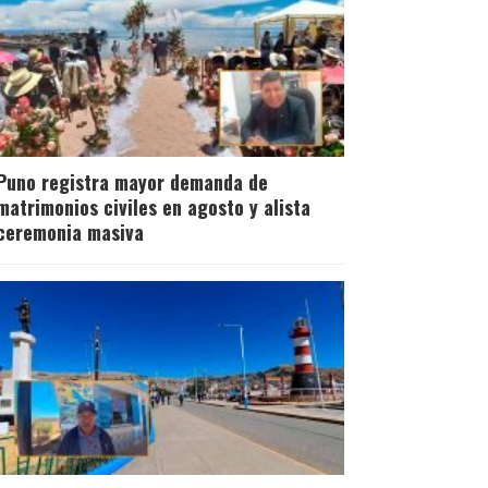
Puno registra mayor demanda de
matrimonios civiles en agosto y alista
ceremonia masiva