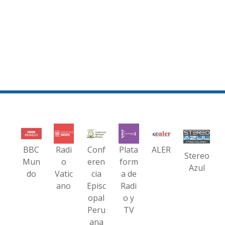
BBC
Radi
Conf
Plata
ALER
Stereo
Mun
o
eren
form
Azul
do
Vatic
cia
a de
ano
Episc
Radi
opal
o y
Peru
TV
ana