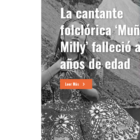
La cantante
folclórica ‘Mu
Milly’ falleció 
años de edad
Leer Más