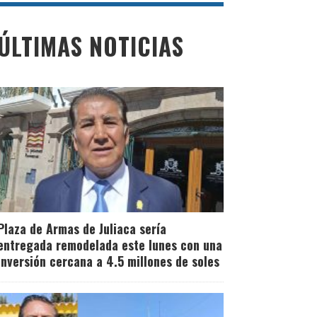
Familiares de
ÚLTIMAS NOTICIAS
Muñequita Milly
piden justicia a un
año de su
fallecimiento y
cuestionan demora
Plaza de Armas de Juliaca sería
en las
entregada remodelada este lunes con una
inversión cercana a 4.5 millones de soles
investigaciones