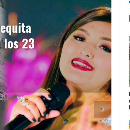
ñequita
a los 23