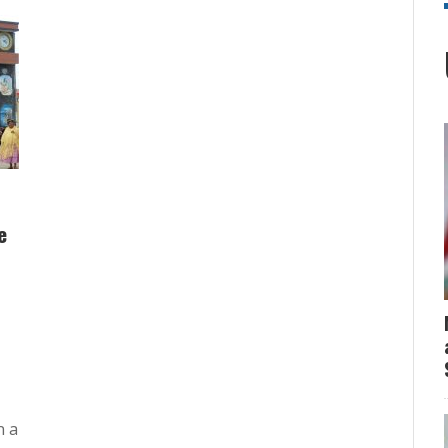
e
n a