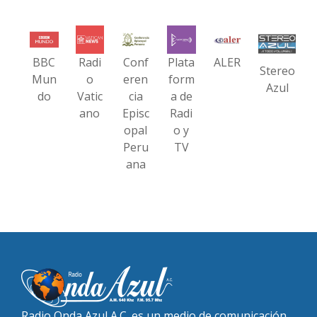
BBC
Radi
Conf
Plata
ALER
Stereo
Mun
o
eren
form
Azul
do
Vatic
cia
a de
ano
Episc
Radi
opal
o y
Peru
TV
ana
Radio Onda Azul A.C. es un medio de comunicación