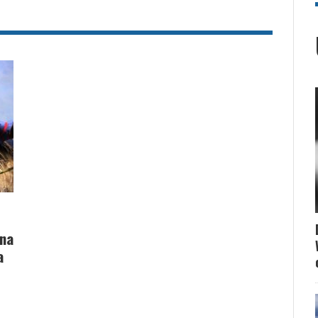
una
a