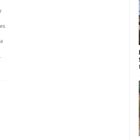
r
res
ca
…