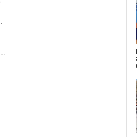
a
r
e