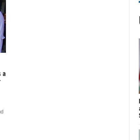
s a
r
ud