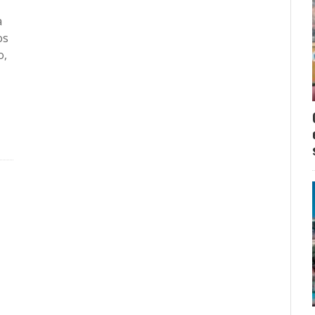
a
os
o,