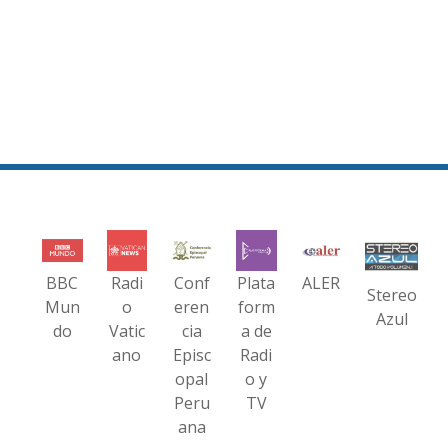
BBC
Radi
Conf
Plata
ALER
Stereo
Mun
o
eren
form
Azul
do
Vatic
cia
a de
ano
Episc
Radi
opal
o y
Peru
TV
ana