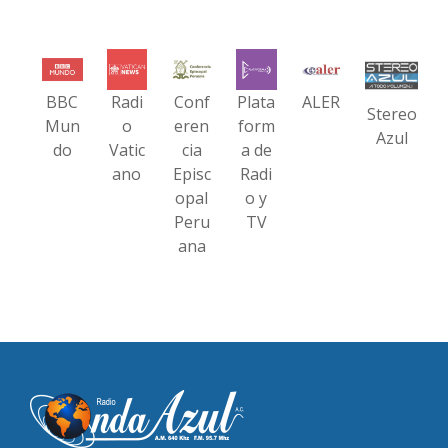
BBC
Radi
Conf
Plata
ALER
Stereo
Mun
o
eren
form
Azul
do
Vatic
cia
a de
ano
Episc
Radi
opal
o y
Peru
TV
ana