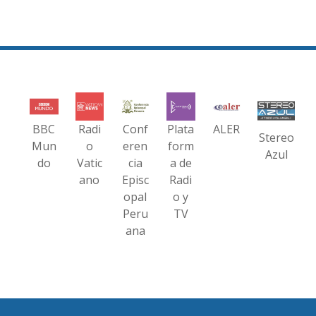
BBC
Radi
Conf
Plata
ALER
Stereo
Mun
o
eren
form
Azul
do
Vatic
cia
a de
ano
Episc
Radi
opal
o y
Peru
TV
ana