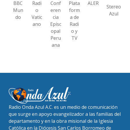
BBC
Radi
Conf
Plata
ALER
Stereo
Mun
o
eren
form
Azul
do
Vatic
cia
a de
ano
Episc
Radi
opal
o y
Peru
TV
ana
Radio Onda Azul A.C. es un medio de comunicación
que surge en apoyo evangelizador a las familias del
departamento y en la obra misional de la Iglesia
Católica en la Diócesis San Carlos Borromeo de