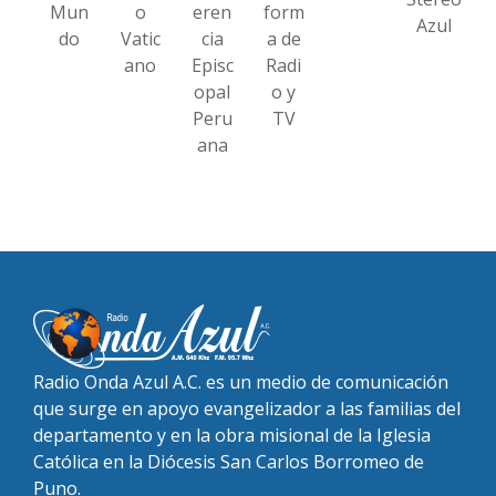
Mun
o
eren
form
Azul
do
Vatic
cia
a de
ano
Episc
Radi
opal
o y
Peru
TV
ana
Radio Onda Azul A.C. es un medio de comunicación
que surge en apoyo evangelizador a las familias del
departamento y en la obra misional de la Iglesia
Católica en la Diócesis San Carlos Borromeo de
Puno.