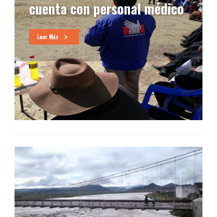
ico
por los 435 aniversario de
Azángaro
Leer Más