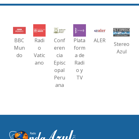
BBC
Radi
Conf
Plata
ALER
Stereo
Mun
o
eren
form
Azul
do
Vatic
cia
a de
ano
Episc
Radi
opal
o y
Peru
TV
ana