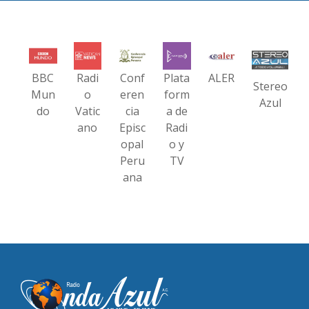
BBC
Radi
Conf
Plata
ALER
Stereo
Mun
o
eren
form
Azul
do
Vatic
cia
a de
ano
Episc
Radi
opal
o y
Peru
TV
ana