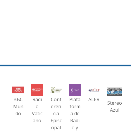
BBC
Radi
Conf
Plata
ALER
Stereo
Mun
o
eren
form
Azul
do
Vatic
cia
a de
ano
Episc
Radi
opal
o y