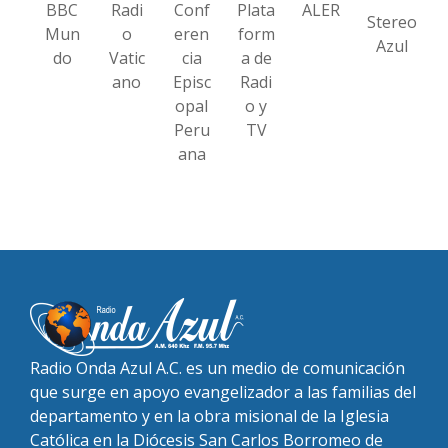
BBC
Radi
Conf
Plata
ALER
Stereo
Mun
o
eren
form
Azul
do
Vatic
cia
a de
ano
Episc
Radi
opal
o y
Peru
TV
ana
Radio Onda Azul A.C. es un medio de comunicación
que surge en apoyo evangelizador a las familias del
departamento y en la obra misional de la Iglesia
Católica en la Diócesis San Carlos Borromeo de