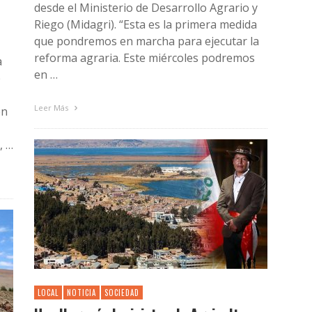
desde el Ministerio de Desarrollo Agrario y
Riego (Midagri). “Esta es la primera medida
que pondremos en marcha para ejecutar la
reforma agraria. Este miércoles podremos
a
en …
e
Leer Más
en
, …
LOCAL
NOTICIA
SOCIEDAD