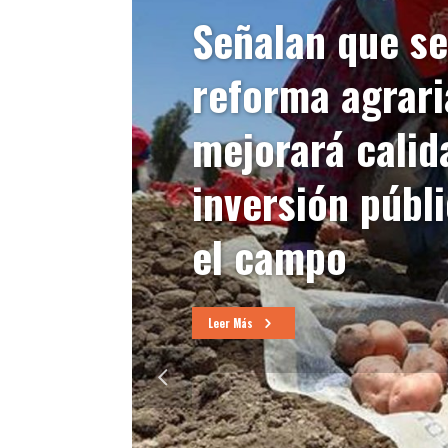
Señalan que s
reforma agrari
mejorará calid
inversión públ
el campo
Leer Más