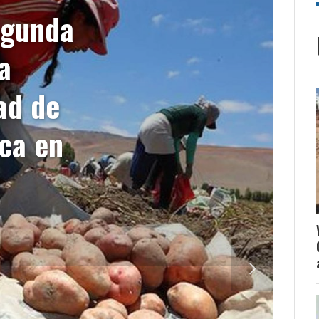
egunda
a
ad de
ica en