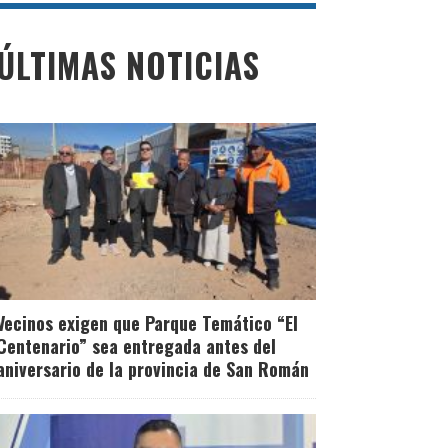
Segunda reforma
ÚLTIMAS NOTICIAS
agraria apuntará al
desarrollo integral de
las zonas rurales
Leer Más
Vecinos exigen que Parque Temático “El
Centenario” sea entregada antes del
aniversario de la provincia de San Román