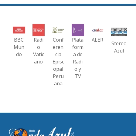
BBC
Radi
Conf
Plata
ALER
Stereo
Mun
o
eren
form
Azul
do
Vatic
cia
a de
ano
Episc
Radi
opal
o y
Peru
TV
ana