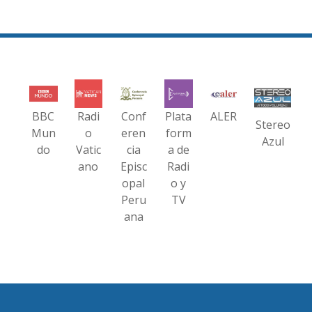
BBC
Radi
Conf
Plata
ALER
Stereo
Mun
o
eren
form
Azul
do
Vatic
cia
a de
ano
Episc
Radi
opal
o y
Peru
TV
ana