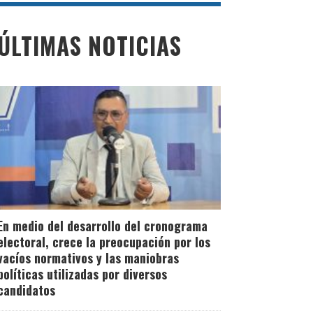
Juliaca: 2, 500
ÚLTIMAS NOTICIAS
trabajadores de
construcción civil
consintieron la
suspensión perfecta
de labores
En medio del desarrollo del cronograma
electoral, crece la preocupación por los
vacíos normativos y las maniobras
Leer Más
políticas utilizadas por diversos
candidatos