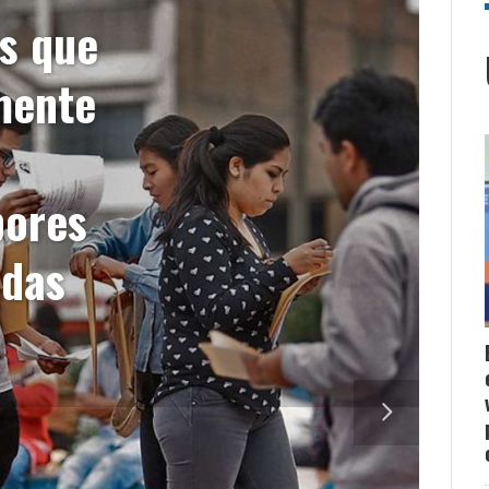
s que
mente
bores
adas