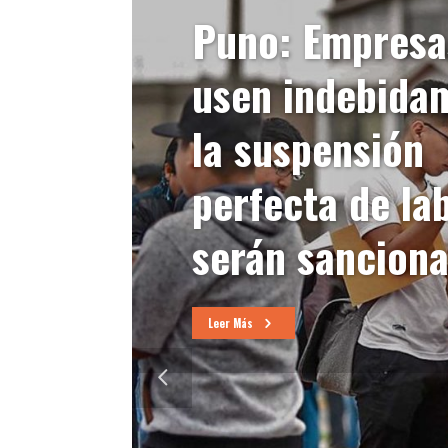
Puno: Empresa
usen indebida
la suspensión
perfecta de la
serán sancion
Leer Más