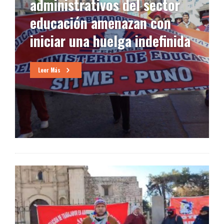
administrativos del sector
educación amenazan con
iniciar una huelga indefinida
Leer Más