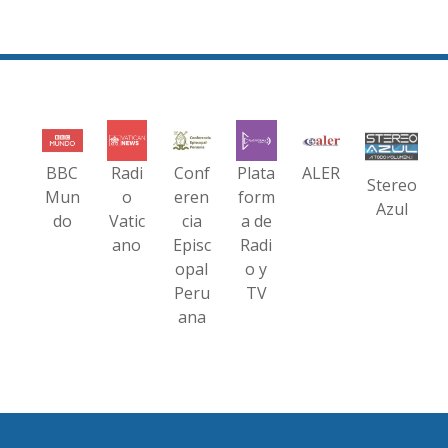
BBC
Radi
Conf
Plata
ALER
Stereo
Mun
o
eren
form
Azul
do
Vatic
cia
a de
ano
Episc
Radi
opal
o y
Peru
TV
ana