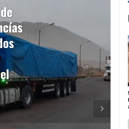
 de
ncías
dos
el