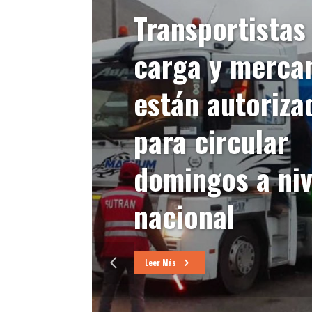
Transportistas
carga y merca
están autoriza
para circular
domingos a niv
nacional
Leer Más