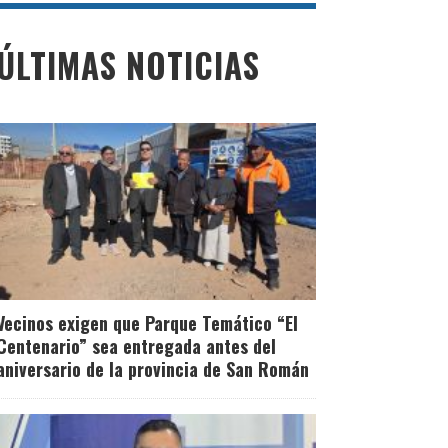
Transportistas de
ÚLTIMAS NOTICIAS
carga que trasladen
pasajeros serán
sancionados
Leer Más
Vecinos exigen que Parque Temático “El
Centenario” sea entregada antes del
aniversario de la provincia de San Román