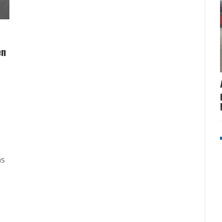
en
as
e