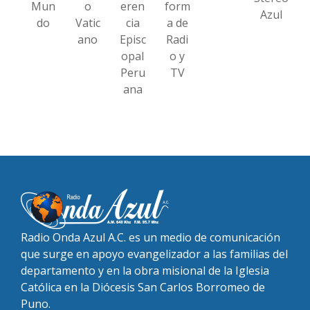
Mun
o
eren
form
Azul
do
Vatic
cia
a de
ano
Episc
Radi
opal
o y
Peru
TV
ana
Radio Onda Azul A.C. es un medio de comunicación
que surge en apoyo evangelizador a las familias del
departamento y en la obra misional de la Iglesia
Católica en la Diócesis San Carlos Borromeo de
Puno.