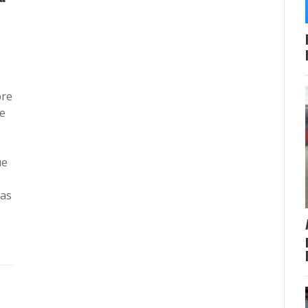
bre
de
ue
ras