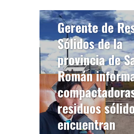
Gerente de Re
Sólidos de la
provincia de S
Román inform
compactadoras
residuos sólid
encuentran