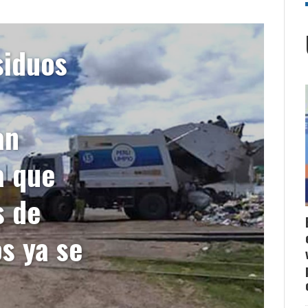
siduos
an
a que
 de
os ya se