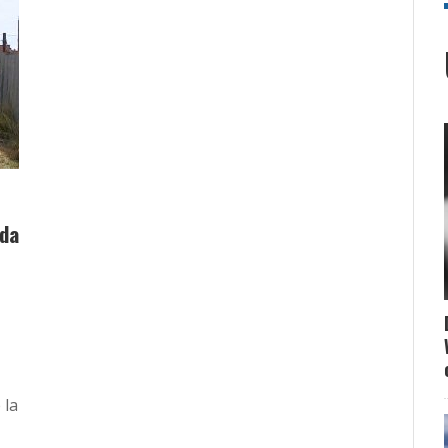
ada
 la