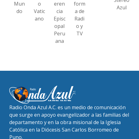
Mun
o
eren
form
Azul
do
Vatic
cia
a de
ano
Episc
Radi
opal
o y
Peru
TV
ana
Radio Onda Azul A.C. es un medio de comunicación
que surge en apoyo evangelizador a las familias del
departamento y en la obra misional de la Iglesia
Católica en la Diócesis San Carlos Borromeo de
Puno.