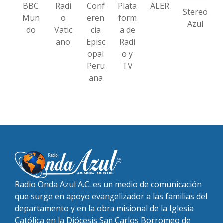
BBC
Radi
Conf
Plata
ALER
Stereo
Mun
o
eren
form
Azul
do
Vatic
cia
a de
ano
Episc
Radi
opal
o y
Peru
TV
ana
Radio Onda Azul A.C. es un medio de comunicación
que surge en apoyo evangelizador a las familias del
departamento y en la obra misional de la Iglesia
Católica en la Diócesis San Carlos Borromeo de