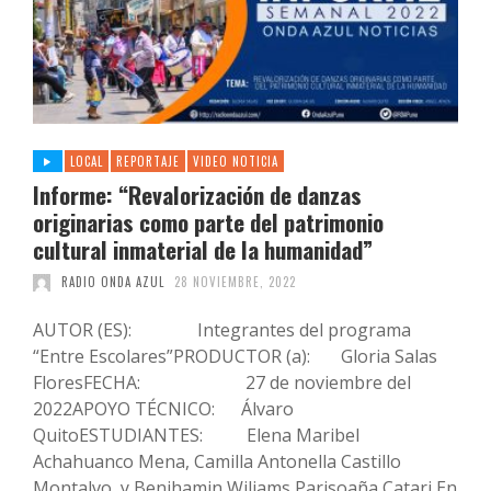
LOCAL
REPORTAJE
VIDEO NOTICIA
Informe: “Revalorización de danzas
originarias como parte del patrimonio
cultural inmaterial de la humanidad”
RADIO ONDA AZUL
28 NOVIEMBRE, 2022
AUTOR (ES): Integrantes del programa
“Entre Escolares”PRODUCTOR (a): Gloria Salas
FloresFECHA: 27 de noviembre del
2022APOYO TÉCNICO: Álvaro
QuitoESTUDIANTES: Elena Maribel
Achahuanco Mena, Camilla Antonella Castillo
Montalvo, y Benjhamin Wiliams Parisoaña Catari En