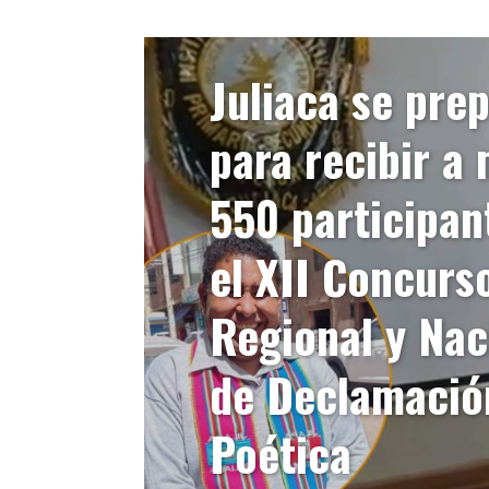
Juliaca se pre
para recibir a
550 participan
el XII Concurs
Regional y Nac
de Declamació
Poética