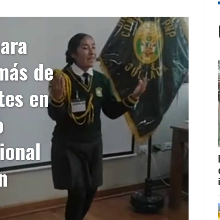
para
 más de
tes en
o
ional
n