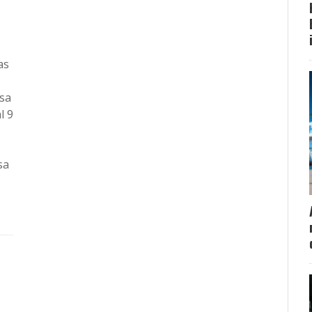
as
asa
l 9
sa