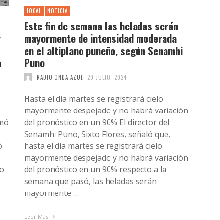
LOCAL
NOTICIA
Este fin de semana las heladas serán
r
mayormente de intensidad moderada
en el altiplano puneño, según Senamhi
a
Puno
RADIO ONDA AZUL
20 JULIO, 2024
Hasta el día martes se registrará cielo
s
mayormente despejado y no habrá variación
rmó
del pronóstico en un 90% El director del
Senamhi Puno, Sixto Flores, señaló que,
ó
hasta el día martes se registrará cielo
e
mayormente despejado y no habrá variación
lo
del pronóstico en un 90% respecto a la
semana que pasó, las heladas serán
mayormente …
Leer Más