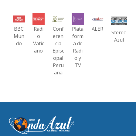
BBC
Radi
Conf
Plata
ALER
Stereo
Mun
o
eren
form
Azul
do
Vatic
cia
a de
ano
Episc
Radi
opal
o y
Peru
TV
ana