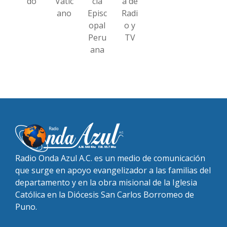
do
Vatic
cia
a de
ano
Episc
Radi
opal
o y
Peru
TV
ana
Radio Onda Azul A.C. es un medio de comunicación
que surge en apoyo evangelizador a las familias del
departamento y en la obra misional de la Iglesia
Católica en la Diócesis San Carlos Borromeo de
Puno.