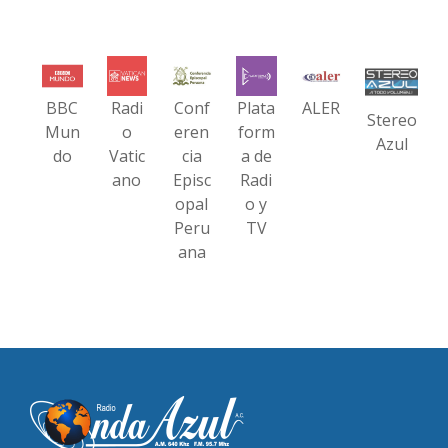
BBC
Radi
Conf
Plata
ALER
Stereo
Mun
o
eren
form
Azul
do
Vatic
cia
a de
ano
Episc
Radi
opal
o y
Peru
TV
ana