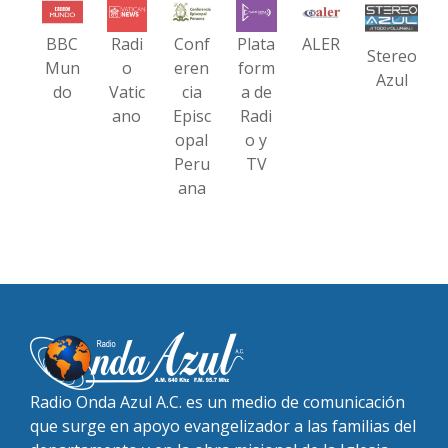
BBC
Radi
Conf
Plata
ALER
Stereo
Mun
o
eren
form
Azul
do
Vatic
cia
a de
ano
Episc
Radi
opal
o y
Peru
TV
ana
Radio Onda Azul A.C. es un medio de comunicación
que surge en apoyo evangelizador a las familias del