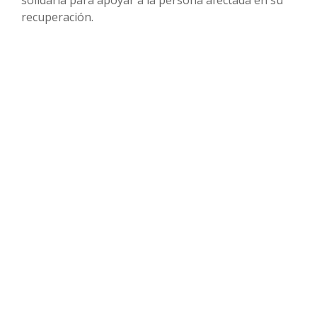
solidaria para apoyar a la persona afectada en su
recuperación.