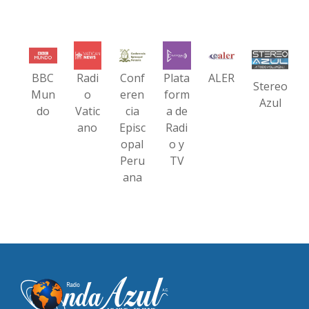
BBC
Radi
Conf
Plata
ALER
Stereo
Mun
o
eren
form
Azul
do
Vatic
cia
a de
ano
Episc
Radi
opal
o y
Peru
TV
ana