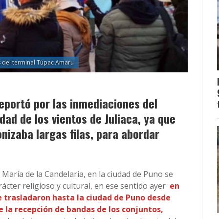
 del terminal Túpac Amaru
eportó por las inmediaciones del
dad de los vientos de Juliaca, ya que
nizaba largas filas, para abordar
n María de la Candelaria, en la ciudad de Puno se
ácter religioso y cultural, en ese sentido ayer
en
 trasladaron hasta la ciudad de Puno desde
e la recepción de bandas de los conjuntos,