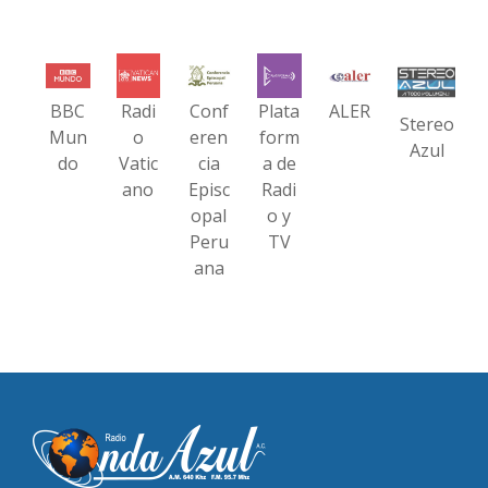
BBC
Radi
Conf
Plata
ALER
Stereo
Mun
o
eren
form
Azul
do
Vatic
cia
a de
ano
Episc
Radi
opal
o y
Peru
TV
ana