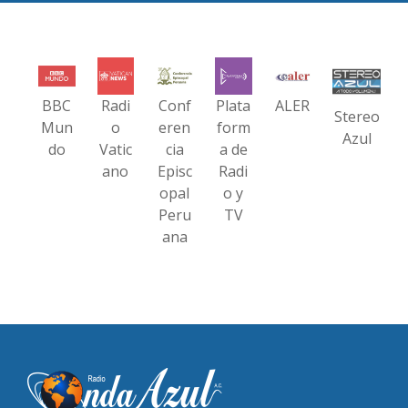
BBC
Radi
Conf
Plata
ALER
Stereo
Mun
o
eren
form
Azul
do
Vatic
cia
a de
ano
Episc
Radi
opal
o y
Peru
TV
ana