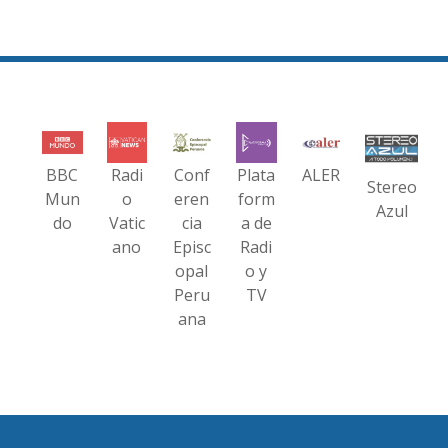
BBC
Radi
Conf
Plata
ALER
Stereo
Mun
o
eren
form
Azul
do
Vatic
cia
a de
ano
Episc
Radi
opal
o y
Peru
TV
ana