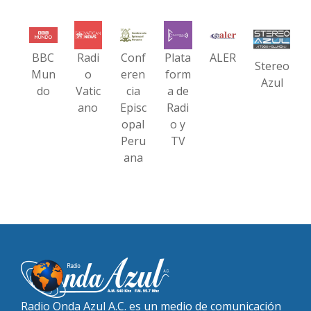
BBC
Radi
Conf
Plata
ALER
Stereo
Mun
o
eren
form
Azul
do
Vatic
cia
a de
ano
Episc
Radi
opal
o y
Peru
TV
ana
Radio Onda Azul A.C. es un medio de comunicación