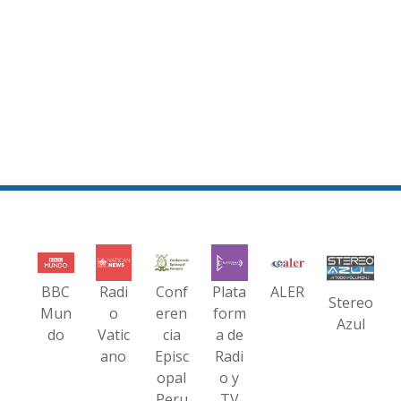
BBC
Radi
Conf
Plata
ALER
Stereo
Mun
o
eren
form
Azul
do
Vatic
cia
a de
ano
Episc
Radi
opal
o y
Peru
TV