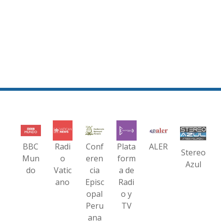
BBC
Radi
Conf
Plata
ALER
Stereo
Mun
o
eren
form
Azul
do
Vatic
cia
a de
ano
Episc
Radi
opal
o y
Peru
TV
ana