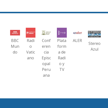
BBC
Radi
Conf
Plata
ALER
Stereo
Mun
o
eren
form
Azul
do
Vatic
cia
a de
ano
Episc
Radi
opal
o y
Peru
TV
ana